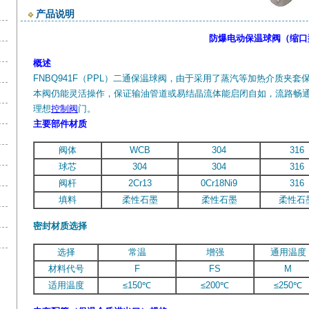
产品说明
防爆电动保温球阀（缩口
概述
FNBQ941F（PPL）二通保温球阀，由于采用了蒸汽等加热介质夹套
本阀仍能灵活操作，保证输油管道或易结晶流体
能启闭自如，流路畅
理想
控制阀
门。
主要部件材质
阀体
WCB
304
316
球芯
304
304
316
阀杆
2Cr13
0Cr18Ni9
316
填料
柔性石墨
柔性石墨
柔性石
密封材质选择
选择
常温
增强
通用温度
材料代号
F
FS
M
适用温度
≤150℃
≤200℃
≤250℃