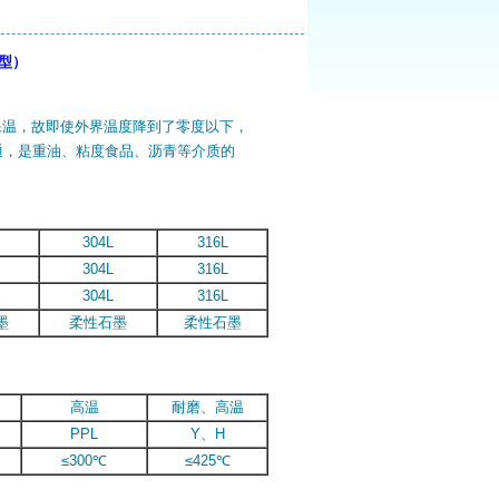
型）
保温，故即
使外界温度降到了零度以下，
通，是重油、粘度食品、沥青等介质的
304L
316L
304L
316L
304L
316L
墨
柔性石墨
柔性石墨
高温
耐磨、高温
PPL
Y、H
≤300℃
≤425℃