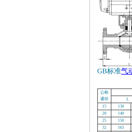
GB标准
气
公称
通径
L
15
130
20
140
25
150
32
165