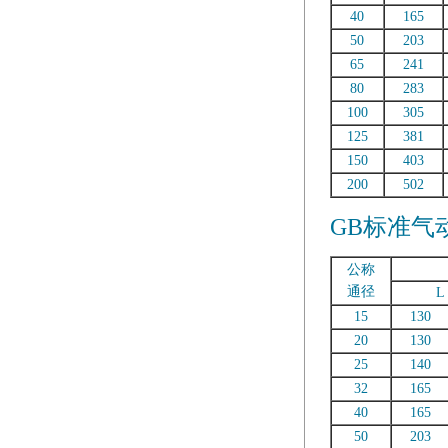
40
165
50
203
65
241
80
283
100
305
125
381
150
403
200
502
GB标准气
公称
通径
L
15
130
20
130
25
140
32
165
40
165
50
203