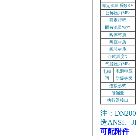
额定流量系数
KV
公称压力
MPa
额定行程
固有流量特性
阀体材质
阀座材质
阀芯材质
介质温度℃
气源压力
MPa
电源电压
电磁
阀
防爆等级
连接形式
泄漏量
执行器接口
注：
DN2
造ANSI、
可配附件