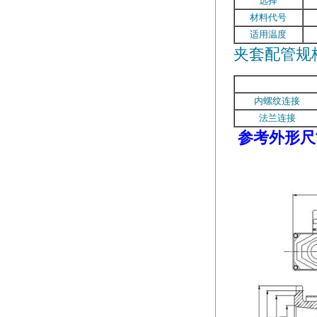
选择
材料代号
适用温度
夹套配管规
内螺纹连接
法兰连接
参考外形
尺