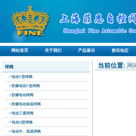
网站首页
关于我们
产品展示
资讯动态
当前位置:
网
球阀
电动V型球阀
防爆电动V型球阀
防爆电动球阀
防爆电动保温球阀
电动三通球阀
电动O型球阀
电动中、高温球阀