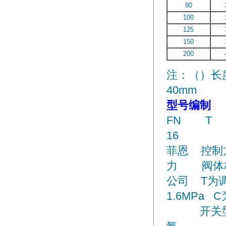
80
100
125
150
200
注：（）长
40mm
型号编制
FN
16
菲恩 控
力 阀体
公司 T为
1.6MPa 
开关型